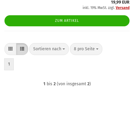
19,99 EUR
inkl. 19% MwSt. zzgl.
Versand
ZUM ARTIKEL
Sortieren nach
pro Seite
Sortieren nach
8 pro Seite
1
1
bis
2
(von insgesamt
2
)