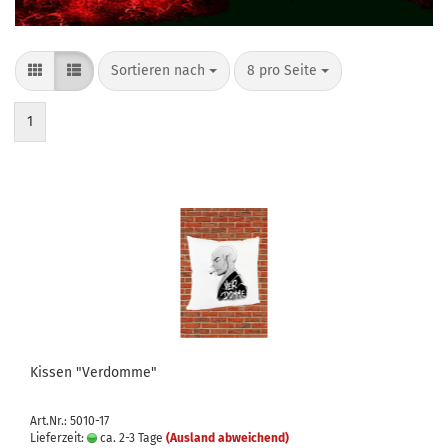
Sortieren nach
pro Seite
Sortieren nach
8 pro Seite
1
Kissen "Verdomme"
Art.Nr.: 5010-17
Lieferzeit:
ca. 2-3 Tage
(Ausland abweichend)