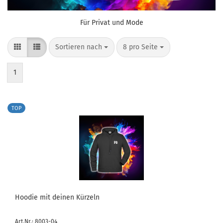
Für Privat und Mode
Sortieren nach
pro Seite
Sortieren nach
8 pro Seite
1
TOP
Hoodie mit deinen Kürzeln
Art.Nr.: 8003-04