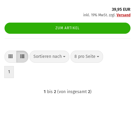
39,95 EUR
inkl. 19% MwSt. zzgl.
Versand
ZUM ARTIKEL
Sortieren nach
pro Seite
Sortieren nach
8 pro Seite
1
1
bis
2
(von insgesamt
2
)